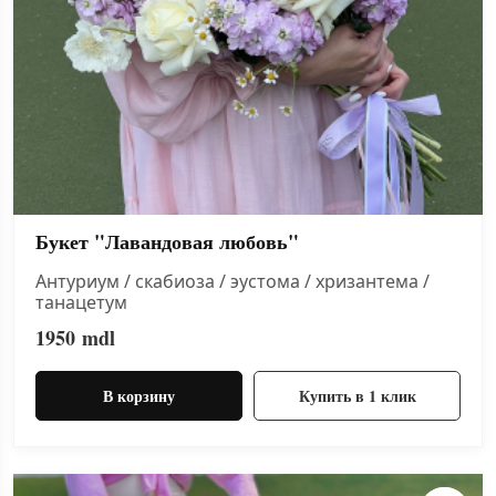
Букет "Лавандовая любовь"
Антуриум / скабиоза / эустома / хризантема /
танацетум
1950
mdl
В корзину
Купить в 1 клик