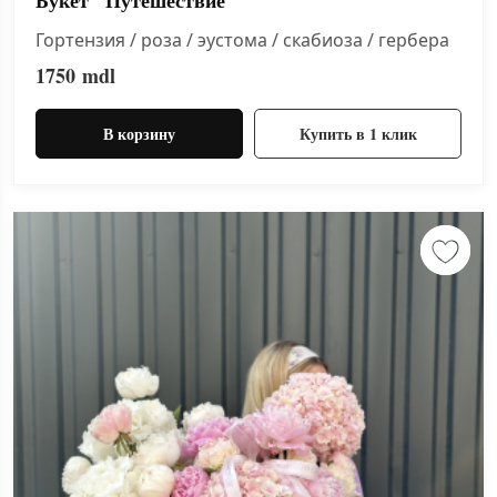
Букет "Путешествие"
Гортензия / роза / эустома / скабиоза / гербера
1750
mdl
В корзину
Купить в 1 клик