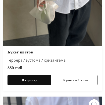
Букет цветов
Гербера / эустома / хризантема
880
mdl
В корзину
Купить в 1 клик