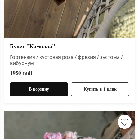
Букет "Камилла"
Гортензия / кустовая роза / фрезия / эустома /
вибурнум
1950
mdl
В корзину
Купить в 1 клик