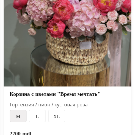
Корзина с цветами "Время мечтать"
Гортензия / пион / кустовая роза
M
L
XL
2200
mdl