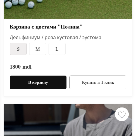
Корзина с цветами "Полина"
Дельфиниум / роза кустовая / эустома
S
M
L
1800
mdl
В корзину
Купить в 1 клик