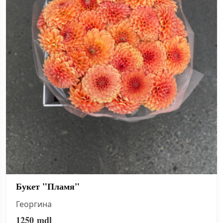
Букет "Пламя"
Георгина
1250
mdl