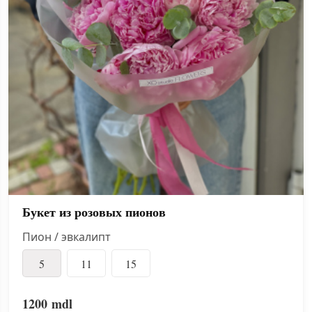
Букет из розовых пионов
Пион / эвкалипт
5
11
15
1200
mdl