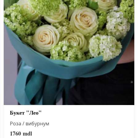
Букет "Лео"
Роза / вибурнум
1760
mdl