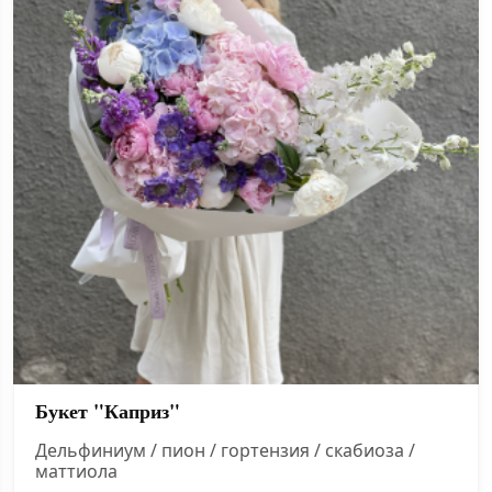
Букет "Каприз"
Дельфиниум / пион / гортензия / скабиоза /
маттиола