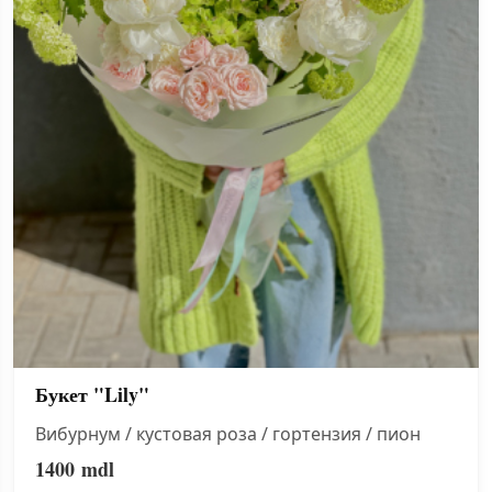
Букет "Lily"
Вибурнум / кустовая роза / гортензия / пион
1400
mdl