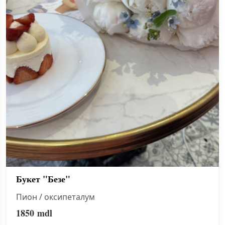
Букет "Безе"
Пион / оксипеталум
1850
mdl