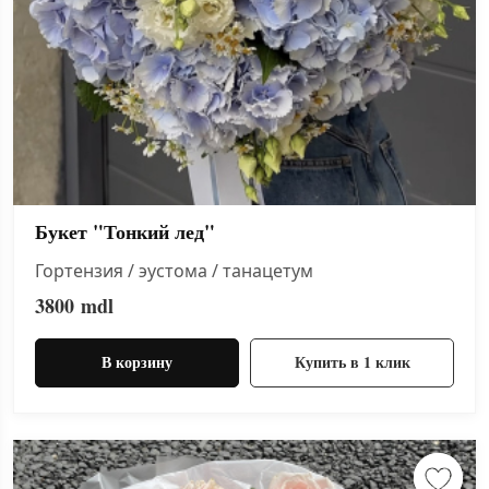
Букет "Тонкий лед"
Гортензия / эустома / танацетум
3800
mdl
В корзину
Купить в 1 клик