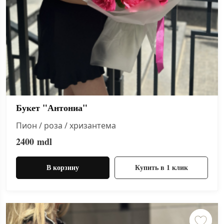
Букет "Антониа"
Пион / роза / хризантема
2400
mdl
В корзину
Купить в 1 клик