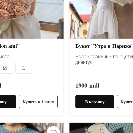
Mon ami"
Букет "Утро в Париже
ниста
Роза / гермини / танацету
диантус
M
L
l
1900
mdl
ину
Купить в 1 клик
В корзину
Купит