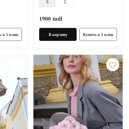
S
L
1900
mdl
ь в 1 клик
В корзину
Купить в 1 клик