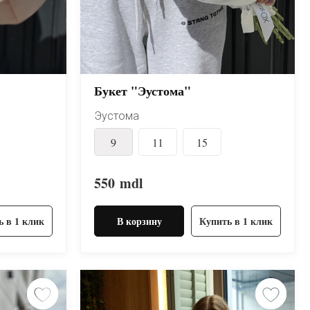
Букет "Эустома"
Эустома
9
11
15
550
mdl
ь в 1 клик
В корзину
Купить в 1 клик