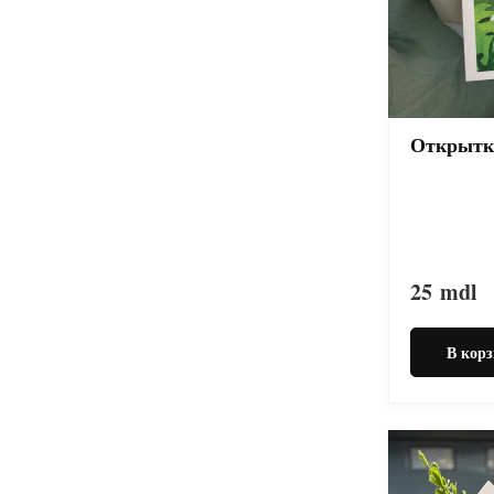
Открытк
25
mdl
В корз