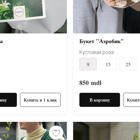
а
Букет "Аэробик"
Кустовая роза
9
15
25
850
mdl
ину
Купить в 1 клик
В корзину
Купит