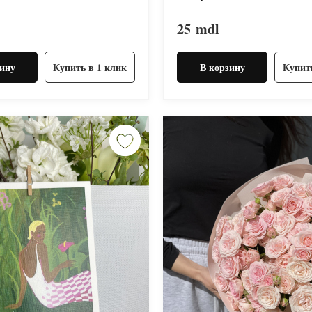
25
mdl
ину
Купить в 1 клик
В корзину
Купит