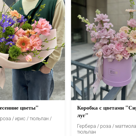
есенние цветы"
Коробка с цветами "С
луг"
роза / ирис / тюльпан /
Гербера / роза / маттиола
тюльпан