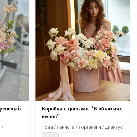
иреневый
Коробка с цветами "В объятиях
весны"
 /
Роза / гениста / гортензия / диантус