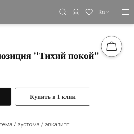
Ru
позиция "Тихий покой"
Купить в 1 клик
тема / эустома / эвкалипт