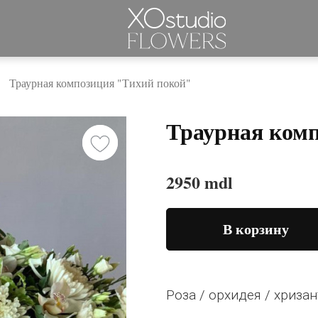
Траурная композиция "Тихий покой"
Траурная ком
2950 mdl
В корзину
Роза / орхидея / хризан