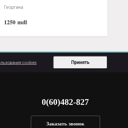
Георгина
1250
mdl
Принять
ользования cookies
.
0(60)482-827
Заказать звонок