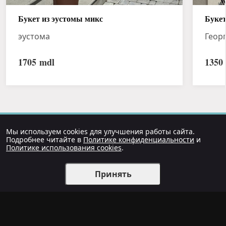
Букет из эустомы микс
Букет
эустома
Геор
1705
mdl
1350
Мы используем cookies для улучшения работы сайта.
Подробнее читайте в
Политике конфиденциальности
и
Политике использования cookies
.
Принять