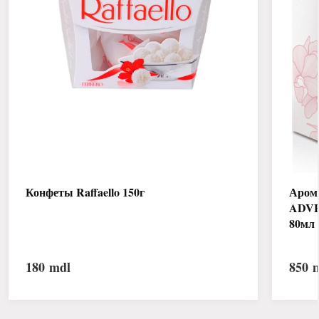
Конфеты Raffaello 150г
Аром
ADV
80мл
180
mdl
850
m