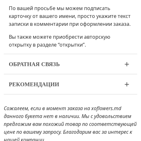
По вашей просьбе мы можем подписать
карточку от вашего имени, просто укажите текст
записки в комментарии при оформлении заказа.
Вы также можете приобрести авторскую
открытку в разделе “открытки”.
ОБРАТНАЯ СВЯЗЬ
Цветы – живой и очень хрупкий материал. Если
РЕКОМЕНДАЦИИ
ваш букет пришел в ненадлежащем виде,
пожалуйста, свяжитесь с нами для решения
Прежде чем поставить цветы в воду,
проблемы.
снимите с букета упаковку и подрежьте
Сожалеем, если в момент заказа на xoflowers.md
стебли ножом или секатором.
В случае если каких-то составляющих букета не
данного букета нет в наличии. Мы с удовольствием
Наполните вазу водой примерно на 2/3 и
будет в наличии, мы предложим вам варианты
предложим вам похожий товар по соответствующей
очистите стебли от листьев, если они
замены на аналоги. Также будьте готовы к тому,
цене по вашему запросу. Благодарим вас за интерес к
достают до воды.
что цветы – это живой материал, поэтому букеты
нашей компании.