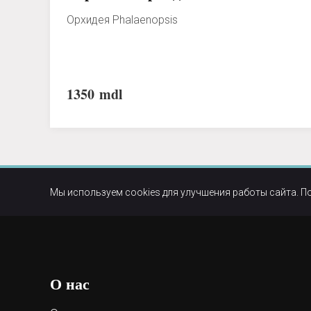
Орхидея Phalaenopsis
1350
mdl
Мы используем cookies для улучшения работы сайта. П
О нас