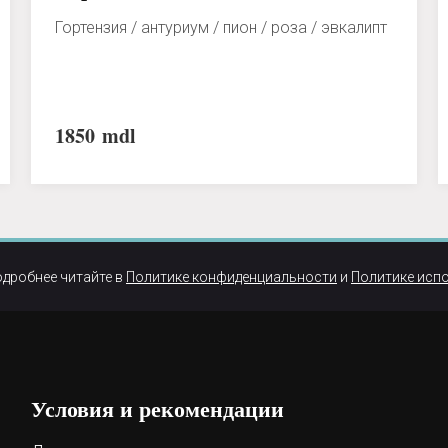
Гортензия / антуриум / пион / роза / эвкалипт
1850
mdl
одробнее читайте в
Политике конфиденциальности
и
Политике исп
Условия и рекомендации