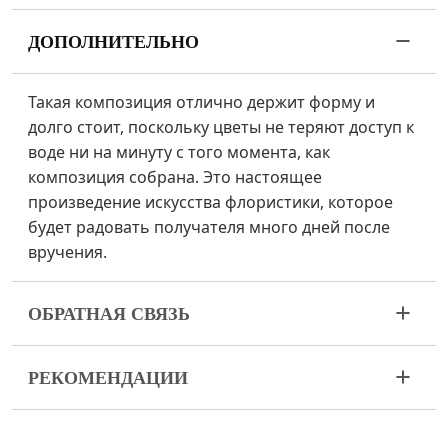
ДОПОЛНИТЕЛЬНО
Такая композиция отлично держит форму и
долго стоит, поскольку цветы не теряют доступ к
воде ни на минуту с того момента, как
композиция собрана. Это настоящее
произведение искусства флористики, которое
будет радовать получателя много дней после
вручения.
ОБРАТНАЯ СВЯЗЬ
Цветы – живой и очень хрупкий материал. Если
РЕКОМЕНДАЦИИ
ваш букет пришел в ненадлежащем виде,
пожалуйста, свяжитесь с нами для решения
Держите цветочную композицию вдали от
проблемы.
прямых солнечных лучей, сквозняков,