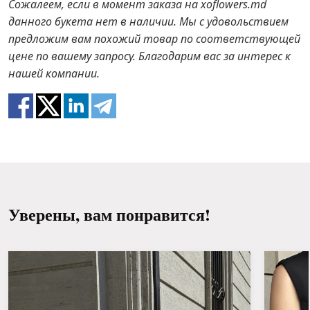
Сожалеем, если в момент заказа на xoflowers.md
отопительных приборов и фруктов.
В случае если каких-то составляющих букета не
данного букета нет в наличии. Мы с удовольствием
будет в наличии, мы предложим вам варианты
предложим вам похожий товар по соответствующей
Поливайте 1 раз в 2 дня ½ стакана воды.
замены на аналоги. Также будьте готовы к тому,
цене по вашему запросу. Благодарим вас за интерес к
что цветы – это живой материал, поэтому букеты
нашей компании.
100% не повторяют картинку.
Уверены, вам понравится!