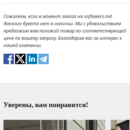
пожалуйста, свяжитесь с нами для решения
Держите цветочную композицию вдали от
проблемы.
прямых солнечных лучей, сквозняков,
Сожалеем, если в момент заказа на xoflowers.md
отопительных приборов и фруктов.
В случае если каких-то составляющих букета не
данного букета нет в наличии. Мы с удовольствием
будет в наличии, мы предложим вам варианты
предложим вам похожий товар по соответствующей
Поливайте 1 раз в 2 дня ½ стакана воды.
замены на аналоги. Также будьте готовы к тому,
цене по вашему запросу. Благодарим вас за интерес к
что цветы – это живой материал, поэтому букеты
нашей компании.
100% не повторяют картинку.
Уверены, вам понравится!