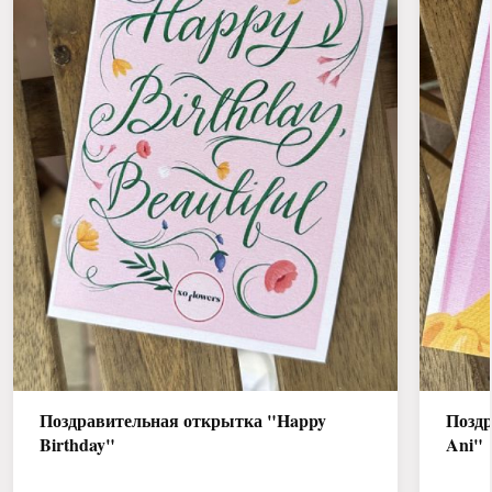
Поздравительная открытка "Happy
Поздр
Birthday"
Ani"