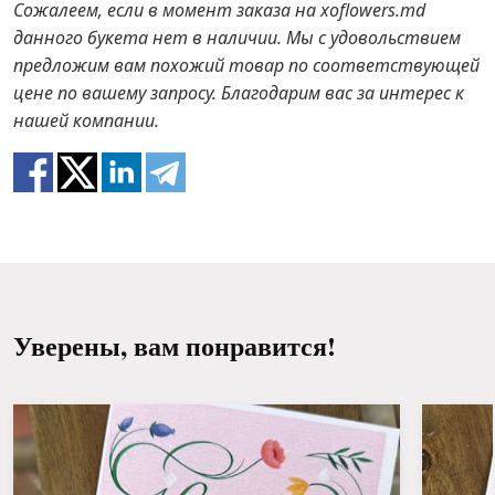
прямых солнечных лучей, сквозняков,
Сожалеем, если в момент заказа на xoflowers.md
отопительных приборов и фруктов.
В случае если каких-то составляющих букета не
данного букета нет в наличии. Мы с удовольствием
будет в наличии, мы предложим вам варианты
предложим вам похожий товар по соответствующей
Поливайте 1 раз в 2 дня ½ стакана воды.
замены на аналоги. Также будьте готовы к тому,
цене по вашему запросу. Благодарим вас за интерес к
что цветы – это живой материал, поэтому букеты
нашей компании.
100% не повторяют картинку.
Уверены, вам понравится!