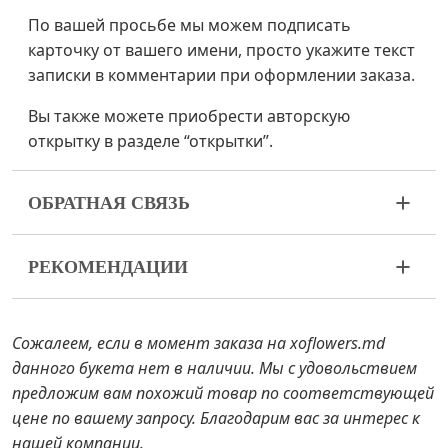
По вашей просьбе мы можем подписать
карточку от вашего имени, просто укажите текст
записки в комментарии при оформлении заказа.
Вы также можете приобрести авторскую
открытку в разделе “открытки”.
ОБРАТНАЯ СВЯЗЬ
Цветы – живой и очень хрупкий материал. Если
РЕКОМЕНДАЦИИ
ваш букет пришел в ненадлежащем виде,
пожалуйста, свяжитесь с нами для решения
Прежде чем поставить цветы в воду,
проблемы.
снимите с букета упаковку и подрежьте
Сожалеем, если в момент заказа на xoflowers.md
стебли ножом или секатором.
В случае если каких-то составляющих букета не
данного букета нет в наличии. Мы с удовольствием
Наполните вазу водой примерно на 2/3 и
будет в наличии, мы предложим вам варианты
предложим вам похожий товар по соответствующей
очистите стебли от листьев, если они
замены на аналоги. Также будьте готовы к тому,
цене по вашему запросу. Благодарим вас за интерес к
достают до воды.
что цветы – это живой материал, поэтому букеты
нашей компании.