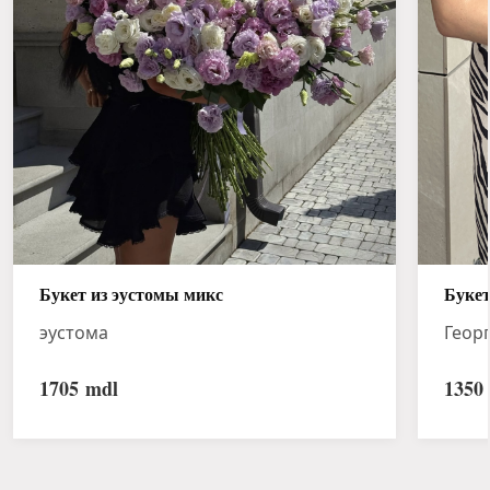
Букет из эустомы микс
Букет
эустома
Геор
1705
mdl
1350