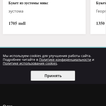
Букет из эустомы микс
Букет
эустома
Геор
1705
mdl
1350
Мы используем cookies для улучшения работы сайта.
Подробнее читайте в
Политике конфиденциальности
и
Политике использования cookies
.
Принять
О нас