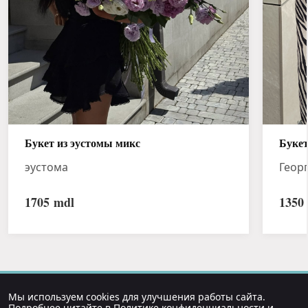
Букет из эустомы микс
Букет
эустома
Геор
1705
mdl
1350
Мы используем cookies для улучшения работы сайта.
Подробнее читайте в
Политике конфиденциальности
и