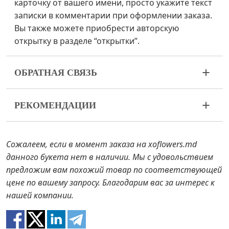
карточку от вашего имени, просто укажите текст
записки в комментарии при оформлении заказа.
Вы также можете приобрести авторскую
открытку в разделе “открытки”.
ОБРАТНАЯ СВЯЗЬ
Цветы – живой и очень хрупкий материал. Если
РЕКОМЕНДАЦИИ
ваш букет пришел в ненадлежащем виде,
пожалуйста, свяжитесь с нами для решения
1. Прежде чем поставить цветы в воду, снимите с
проблемы.
букета упаковку и подрежьте стебли ножом или
Сожалеем, если в момент заказа на xoflowers.md
секатором.
В случае если каких-то составляющих букета не
данного букета нет в наличии. Мы с удовольствием
будет в наличии, мы предложим вам варианты
предложим вам похожий товар по соответствующей
2. Наполните вазу водой примерно на 2/3 и
замены на аналоги. Также будьте готовы к тому,
цене по вашему запросу. Благодарим вас за интерес к
очистите стебли от листьев, если они достают до
что цветы – это живой материал, поэтому букеты
нашей компании.
воды.
100% не повторяют картинку.
3. Меняйте воду и обновляйте срез каждый день