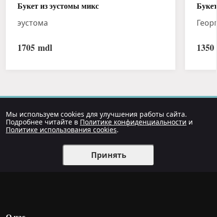
Букет из эустомы микс
Букет
эустома
Геор
1705
mdl
1350
Мы используем cookies для улучшения работы сайта.
Подробнее читайте в
Политике конфиденциальности
и
Политике использования cookies
.
Принять
О нас