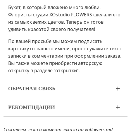
Букет, в который вложено много любви.
Флористы студии XOstudio FLOWERS сделали его
из самых свежих цветов. Теперь он готов
удивить красотой своего получателя!
По вашей просьбе мы можем подписать
карточку от вашего имени, просто укажите текст
записки в комментарии при оформлении заказа.
Вы также можете приобрести авторскую
открытку в разделе “открытки”.
ОБРАТНАЯ СВЯЗЬ
Цветы – живой и очень хрупкий материал. Если
РЕКОМЕНДАЦИИ
ваш букет пришел в ненадлежащем виде,
пожалуйста, свяжитесь с нами для решения
Прежде чем поставить цветы в воду,
проблемы.
снимите с букета упаковку и подрежьте
Сожалеем, если в момент заказа на xoflowers.md