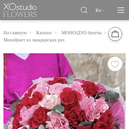
Ru
На главную
Каталог
МОНО/ДУО букеты
Монобукет из эквадорских роз