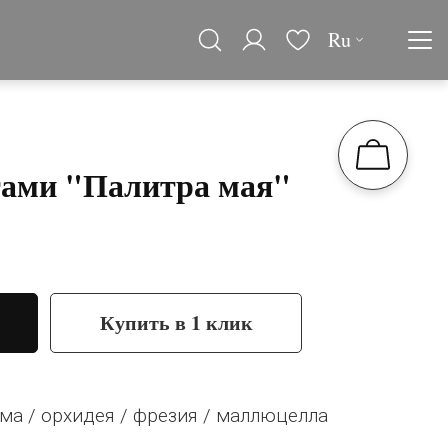
Ru
тами "Палитра мая"
Купить в 1 клик
ома / орхидея / фрезия / маллюцелла