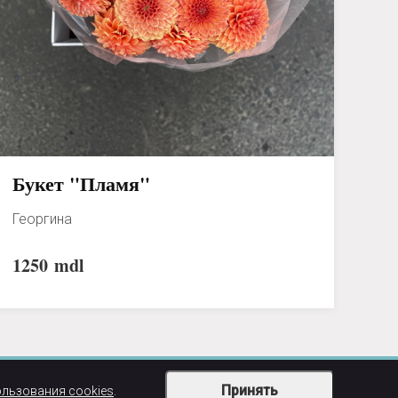
Букет "Пламя"
Георгина
1250
mdl
Принять
ользования cookies
.