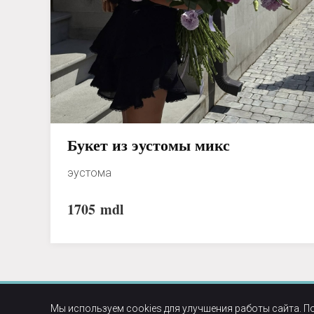
Букет из эустомы микс
эустома
1705
mdl
Мы используем cookies для улучшения работы сайта. П