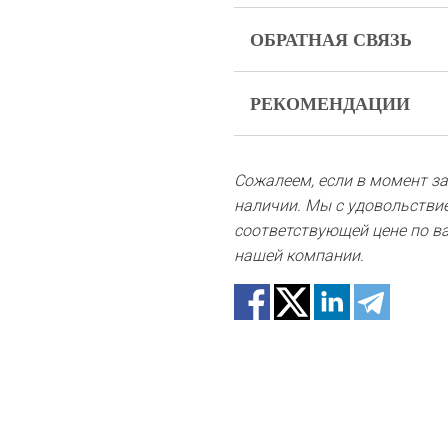
ОБРАТНАЯ СВЯЗЬ
Цветы – живой и очень хр
РЕКОМЕНДАЦИИ
ненадлежащем виде, пожал
проблемы.
Поливайте 1 раз в 2 дня 2 
В случае, если каких-то с
Сожалеем, если в момент зак
предложим вам варианты з
наличии. Мы с удовольстви
что цветы – это живой ма
соответствующей цене по ва
картинку.
нашей компании.