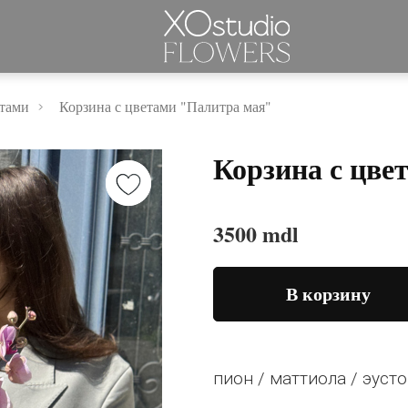
етами
Корзина с цветами "Палитра мая"
Корзина с цве
3500 mdl
В корзину
пион / маттиола / эуст