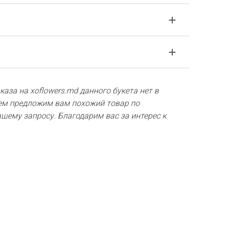
упкий материал. Если ваша композиция пришла в
уйста, свяжитесь с нами для решения
стакана воды.
оставляющих композиции не будет в наличии, мы
аза на xoflowers.md данного букета нет в
амены на аналоги. Также будьте готовы к тому,
ем предложим вам похожий товар по
териал, поэтому композиция 100% не повторяют
шему запросу. Благодарим вас за интерес к