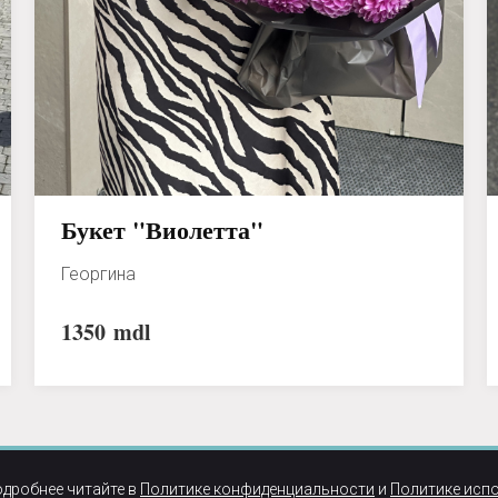
Букет "Виолетта"
Георгина
1350
mdl
одробнее читайте в
Политике конфиденциальности
и
Политике исп