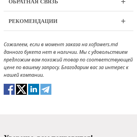
ОБРАТНАЯ СВЯЗЬ
Цветы – живой и очень хрупкий материал. Если
РЕКОМЕНДАЦИИ
ваша композиция пришла в ненадлежащем виде,
пожалуйста, свяжитесь с нами для решения
Поливайте 1 раз в 2 дня 2 стакана воды.
проблемы.
Сожалеем, если в момент заказа на xoflowers.md
В случае, если каких-то составляющих
данного букета нет в наличии. Мы с удовольствием
композиции не будет в наличии, мы предложим
предложим вам похожий товар по соответствующей
вам варианты замены на аналоги. Также будьте
цене по вашему запросу. Благодарим вас за интерес к
готовы к тому, что цветы – это живой материал,
нашей компании.
поэтому композиция 100% не повторяют
картинку.