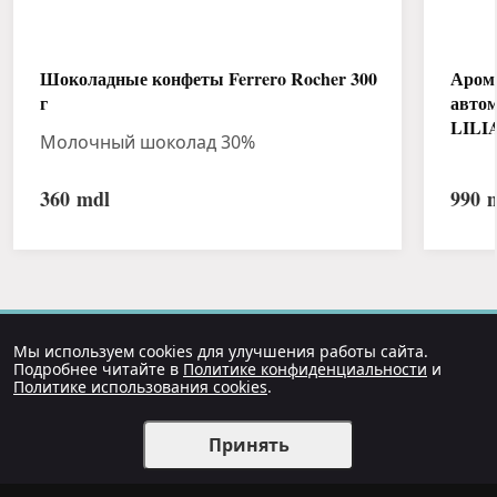
Шоколадные конфеты Ferrero Rocher 300
Аром
г
авто
LILI
Молочный шоколад 30%
360
mdl
990
m
Мы используем cookies для улучшения работы сайта.
Подробнее читайте в
Политике конфиденциальности
и
Политике использования cookies
.
Принять