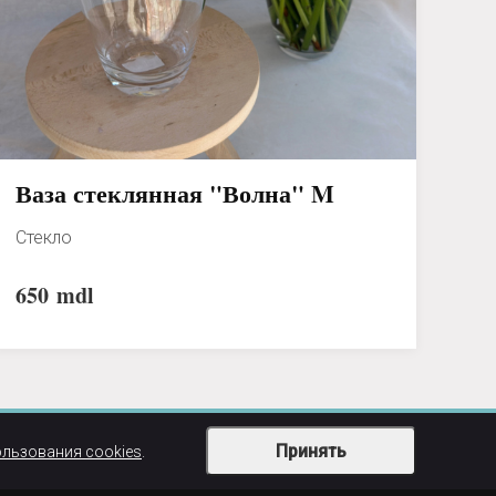
Ваза стеклянная "Волна" M
Стекло
650
mdl
Принять
ользования cookies
.