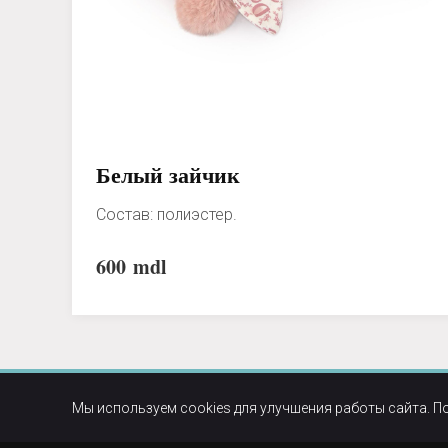
Белый зайчик
Состав: полиэстер.
600
mdl
Мы используем cookies для улучшения работы сайта. П