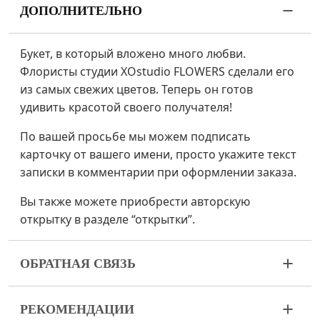
ДОПОЛНИТЕЛЬНО
Букет, в который вложено много любви.
Флористы студии XOstudio FLOWERS сделали его
из самых свежих цветов. Теперь он готов
удивить красотой своего получателя!
По вашей просьбе мы можем подписать
карточку от вашего имени, просто укажите текст
записки в комментарии при оформлении заказа.
Вы также можете приобрести авторскую
открытку в разделе “открытки”.
ОБРАТНАЯ СВЯЗЬ
Цветы – живой и очень хрупкий материал. Если
РЕКОМЕНДАЦИИ
ваш букет пришел в ненадлежащем виде,