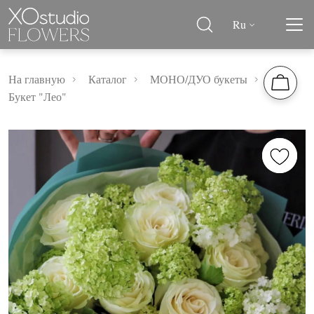
Ru
На главную
Каталог
МОНО/ДУО букеты
Букет "Лео"