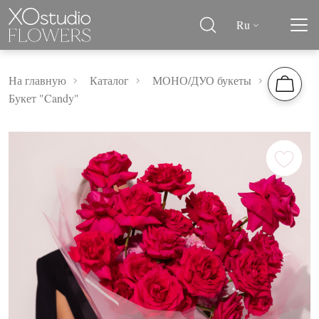
Ru
На главную
Каталог
МОНО/ДУО букеты
Букет "Candy"