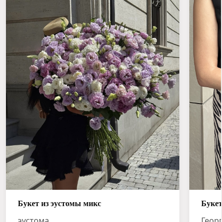
Букет из эустомы микс
Букет
эустома
Геор