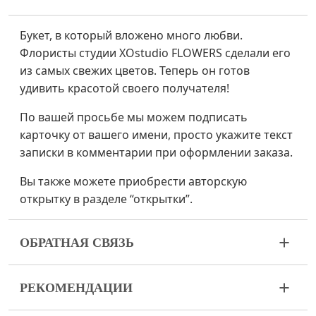
Букет, в который вложено много любви.
Флористы студии XOstudio FLOWERS сделали его
из самых свежих цветов. Теперь он готов
удивить красотой своего получателя!
По вашей просьбе мы можем подписать
карточку от вашего имени, просто укажите текст
записки в комментарии при оформлении заказа.
Вы также можете приобрести авторскую
открытку в разделе “открытки”.
ОБРАТНАЯ СВЯЗЬ
Цветы – живой и очень хрупкий материал. Если
РЕКОМЕНДАЦИИ
ваш букет пришел в ненадлежащем виде,
пожалуйста, свяжитесь с нами для решения