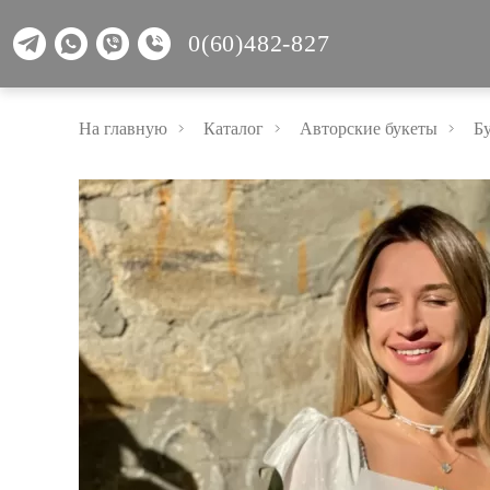
0(60)482-827
На главную
Каталог
Авторские букеты
Б