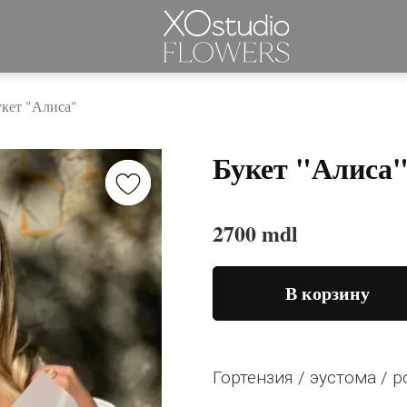
укет "Алиса"
Букет "Алиса
2700 mdl
В корзину
Гортензия / эустома / р