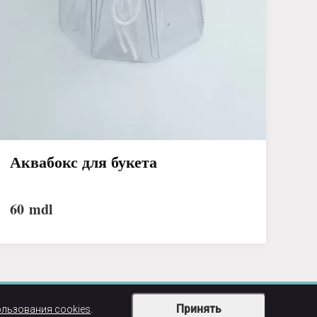
Аквабокс для букета
60
mdl
Принять
ользования cookies
.