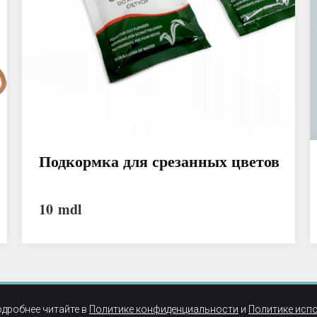
Подкормка для срезанных цветов
10
mdl
одробнее читайте в
Политике конфиденциальности
и
Политике исп