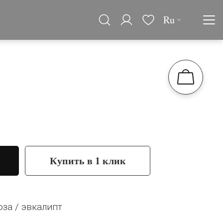
Ru
"
Купить в 1 клик
оза / эвкалипт