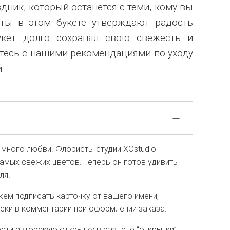
аздник, который останется с теми, кому вы
еты в этом букете утверждают радость
кет долго сохранял свою свежесть и
ьтесь с нашими рекомендациями по уходу
.
 много любви. Флористы студии XOstudio
амых свежих цветов. Теперь он готов удивить
ля!
ем подписать карточку от вашего имени,
иски в комментарии при оформлении заказа.
ти авторскую открытку в разделе “открытки”.