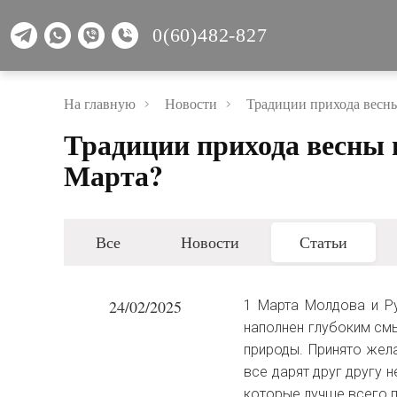
0(60)482-827
На главную
Новости
Традиции прихода весны
Традиции прихода весны 
Марта?
Все
Новости
Статьи
24/02/2025
1 Марта Молдова и Р
наполнен глубоким см
природы. Принято жела
все дарят друг другу
которые лучше всего 