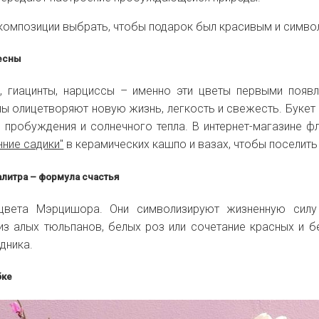
и композиции выбрать, чтобы подарок был красивым и симв
весны
, гиацинты, нарциссы – именно эти цветы первыми появ
ы олицетворяют новую жизнь, легкость и свежесть. Букет
пробуждения и солнечного тепла. В интернет-магазине фл
нние садики"
в керамических кашпо и вазах, чтобы поселить
алитра – формула счастья
цвета Мэрцишора. Они символизируют жизненную силу 
из алых тюльпанов, белых роз или сочетание красных и б
здника.
бке