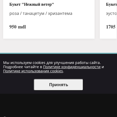
Букет "Нежный ветер"
Букет
роза / танацетум / хризантема
эуст
950
mdl
1705
Мы используем cookies для улучшения работы сайта.
Подробнее читайте в
Политике конфиденциальности
и
Политике использования cookies
.
Принять