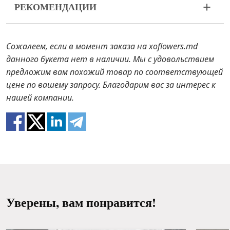
РЕКОМЕНДАЦИИ
ваш букет пришел в ненадлежащем виде,
пожалуйста, свяжитесь с нами для решения
Поливайте 1 раз в 2 дня ½ стакана воды.
проблемы.
Сожалеем, если в момент заказа на xoflowers.md
В случае если каких-то составляющих букета не
данного букета нет в наличии. Мы с удовольствием
будет в наличии, мы предложим вам варианты
предложим вам похожий товар по соответствующей
замены на аналоги. Также будьте готовы к тому,
цене по вашему запросу. Благодарим вас за интерес к
что цветы – это живой материал, поэтому букеты
нашей компании.
100% не повторяют картинку.
Уверены, вам понравится!