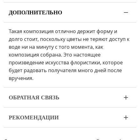
ДОПОЛНИТЕЛЬНО
Такая композиция отлично держит форму и
долго стоит, поскольку цветы не теряют доступ к
воде ни на минуту с того момента, как
композиция собрана. Это настоящее
произведение искусства флористики, которое
будет радовать получателя много дней после
вручения.
ОБРАТНАЯ СВЯЗЬ
Цветы – живой и очень хрупкий материал. Если
РЕКОМЕНДАЦИИ
ваш букет пришел в ненадлежащем виде,
пожалуйста, свяжитесь с нами для решения
Поливайте 1 раз в 2 дня ½ стакана воды.
проблемы.