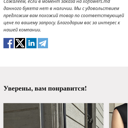
Сожалеем, если в момент заказа на xoflowers.md
В случае если каких-то составляющих букета не
данного букета нет в наличии. Мы с удовольствием
будет в наличии, мы предложим вам варианты
предложим вам похожий товар по соответствующей
замены на аналоги. Также будьте готовы к тому,
цене по вашему запросу. Благодарим вас за интерес к
что цветы – это живой материал, поэтому букеты
нашей компании.
100% не повторяют картинку.
Уверены, вам понравится!