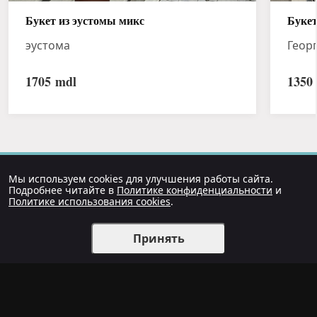
Букет из эустомы микс
Букет
эустома
Геор
1705
mdl
1350
Мы используем cookies для улучшения работы сайта.
Подробнее читайте в
Политике конфиденциальности
и
Политике использования cookies
.
Принять