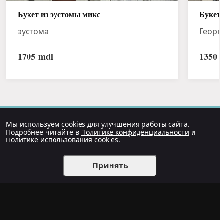
Букет из эустомы микс
Букет
эустома
Геор
1705
mdl
1350
Мы используем cookies для улучшения работы сайта.
Подробнее читайте в
Политике конфиденциальности
и
Политике использования cookies
.
Принять